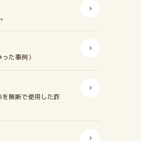
た。
争った事例）
称を無断で使用した詐