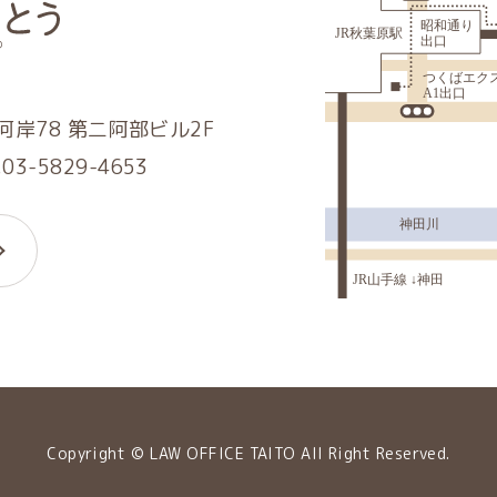
岸78 第二阿部ビル2F
.03-5829-4653
Copyright © LAW OFFICE TAITO All Right Reserved.