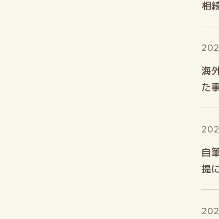
相
202
海
た
202
自
提
202