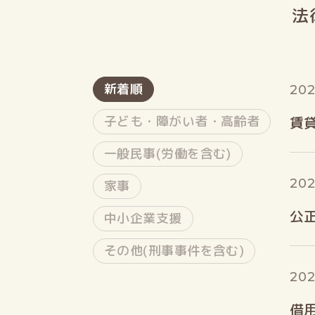
法
新着順
202
子ども・障がい者・高齢者
賃
一般民事(労働を含む)
202
家事
公
中小企業支援
その他(刑事事件を含む)
202
借