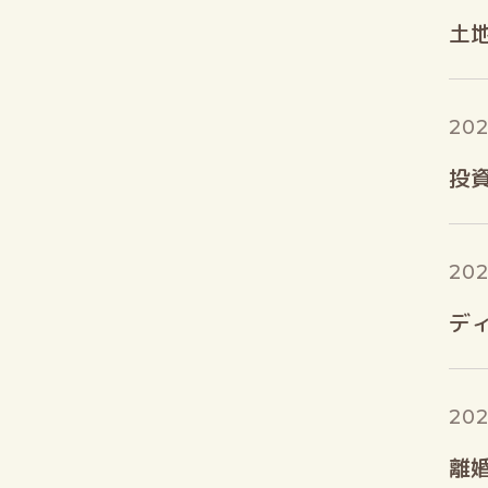
土
202
投
202
デ
202
離