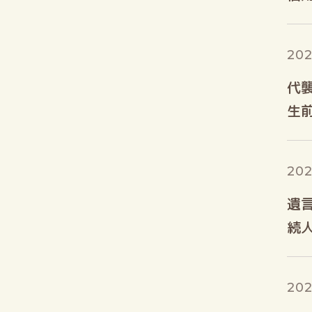
202
代
生
202
遺
続
202