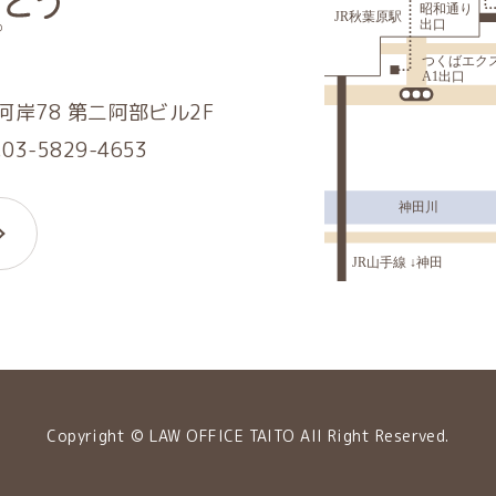
岸78 第二阿部ビル2F
.03-5829-4653
Copyright © LAW OFFICE TAITO All Right Reserved.